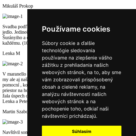
Mikuláš Prokop
Svadba podľa predstáv, maximálna spokojnosť. Chutné kvalitné
Používame cookies
jedlo. Jedinečný, bezproblémový a profesionálny prístup p.
Šurányiho a celého personálu, maximálna ochota. Odporúčame
Súbory cookie a ďalšie
každému. (10/10)
technológie sledovania
Lenka M
používame na zlepšenie vášho
zážitku z prehliadania našich
webových stránok, na to, aby sme
V maranello sme mali svadbu 15.4.2023 - cítili sme sa veľmi dobre
vám zobrazovali prispôsobený
my ale aj naši hostia. Už od prvého stretnutia a komunikácie veľmi
pomocní , komunikatívny a ochotní prístup. Pekne prichystaný
obsah a cielené reklamy, na
priestor na hostinu , jedlo veľmi dobre musíme podotknúť sviečková
analýzu návštevnosti našich
žala úspech od všetkých hostí . Určite sme si nemohli lepšie vybrať.
webových stránok a na
Lenka a Peter
pochopenie toho, odkiaľ naši
Martin Szabo
návštevníci prichádzajú.
Súhlasím
Navštívil som reštauráciu Maranello. Boli sme na skoršej večeri,